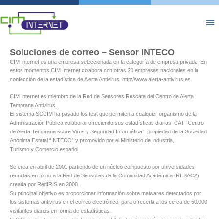
Ir
al
contenido
Soluciones de correo – Sensor INTECO
CIM Internet es una empresa seleccionada en la categoría de empresa privada. En
estos momentos CIM Internet colabora con otras 20 empresas nacionales en la
confección de la estadística de Alerta Antivirus. http://www.alerta-antivirus.es
CIM Internet es miembro de la Red de Sensores Rescata del Centro de Alerta
Temprana Antivirus.
El sistema SCCIM ha pasado los test que permiten a cualquier organismo de la
Administración Pública colaborar ofreciendo sus estadísticas diarias. CAT “Centro
de Alerta Temprana sobre Virus y Seguridad Informática”, propiedad de la Sociedad
Anónima Estatal “INTECO” y promovido por el Ministerio de Industria,
Turismo y Comercio español.
Se crea en abril de 2001 partiendo de un núcleo compuesto por universidades
reunidas en torno a la Red de Sensores de la Comunidad Académica (RESACA)
creada por RedIRIS en 2000.
Su principal objetivo es proporcionar información sobre malwares detectados por
los sistemas antivirus en el correo electrónico, para ofrecerla a los cerca de 50.000
visitantes diarios en forma de estadísticas.