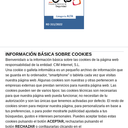
INFORMACIÓN BÁSICA SOBRE COOKIES
Bienvenida/o a la información básica sobre las cookies de la página web
responsabilidad de la entidad: CIM Internet, S.L.
Una cookie o galleta informática es un pequeño archivo de información que
se guarda en tu ordenador, “smartphone” o tableta cada vez que visitas
nuestra página web. Algunas cookies son nuestras y otras pertenecen a
902 254 151
empresas externas que prestan servicios para nuestra página web. Las
info@cim.es
cookies pueden ser de varios tipos: las cookies técnicas son necesarias
para que nuestra página web pueda funcionar, no necesitan de tu
Enviar Formulario
autorización y son las únicas que tenemos activadas por defecto. El resto de
© CIM Internet 2020 |
Aviso legal
cookies sirven para mejorar nuestra página, para personalizarla en base a
tus preferencias, o para poder mostrarte publicidad ajustada a tus
Política de Cookies
búsquedas, gustos e intereses personales. Puedes aceptar todas estas
Política de Protección de Datos
cookies pulsando el botón
ACEPTAR,
rechazarlas pulsando el
Política de Seguridad de la Información
|
Política de IA
botón
RECHAZAR
o configurarlas clicando en el
Sus datos seguros